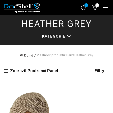
0
0
HEATHER GREY
KATEGORIE
Vlastnost produktu: Barva
Heather Grey
Domů
Zobrazit Postranní Panel
Filtry