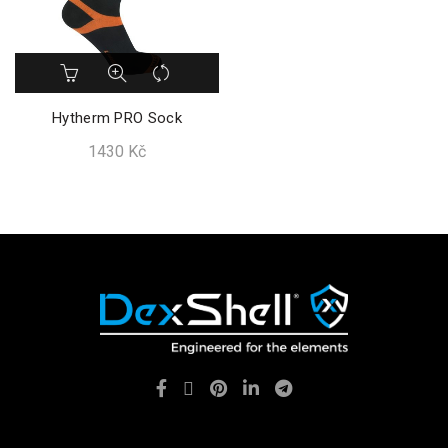
Tento
produkt
má
Hytherm PRO Sock
více
1430
Kč
variant.
Možnosti
lze
vybrat
na
stránce
produktu