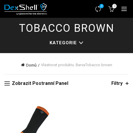
0
0
TOBACCO BROWN
KATEGORIE
Vlastnost produktu: Barva
Tobacco brown
Domů
Zobrazit Postranní Panel
Filtry