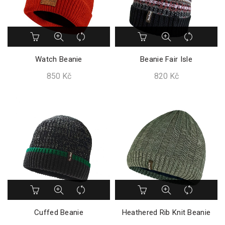
Tento
Tento
produkt
produkt
má
má
Watch Beanie
Beanie Fair Isle
více
více
850
Kč
820
Kč
variant.
variant.
Možnosti
Možnosti
lze
lze
vybrat
vybrat
na
na
stránce
stránce
produktu
produktu
Tento
Tento
produkt
produkt
má
má
Cuffed Beanie
Heathered Rib Knit Beanie
více
více