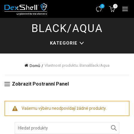
0
0
BLACK/AQUA
KATEGORIE
Vlastnost produktu: Barva
Black/Aqua
Domů
Zobrazit Postranní Panel
Vašemu výběru neodpovídají žádné produkty.
Hledat: