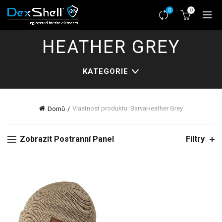
0
0
HEATHER GREY
KATEGORIE
Vlastnost produktu: Barva
Heather Grey
Domů
Zobrazit Postranní Panel
Filtry