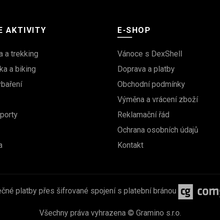
 AKTIVITY
E-SHOP
a a trekking
Vánoce s DexShell
ka a biking
Doprava a platby
ybaření
Obchodní podmínky
Výměna a vrácení zboží
porty
Reklamační řád
Ochrana osobních údajů
a
Kontakt
čné platby přes šifrované spojení s platební bránou
Všechny práva vyhrazena © Gramino s.r.o.