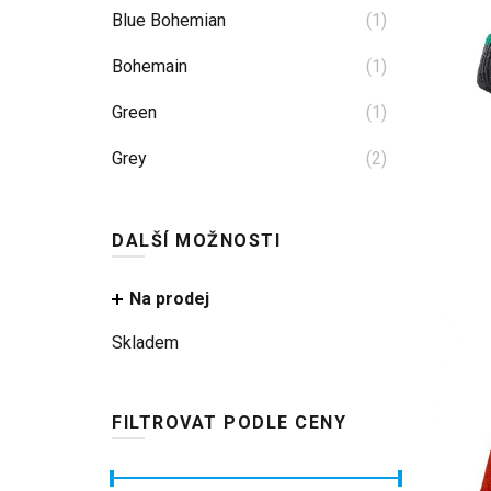
Blue Bohemian
(1)
Bohemain
(1)
Green
(1)
Grey
(2)
Heather Grey
(1)
DALŠÍ MOŽNOSTI
Malibu Blue
(1)
Marled Blue
(1)
Na prodej
Navy Blue
Skladem
(1)
Olive Green
(1)
FILTROVAT PODLE CENY
Orange
(1)
Pea Green
(1)