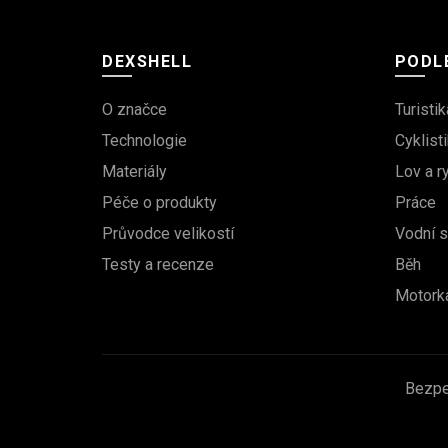
DEXSHELL
PODLE
O značce
Turistik
Technologie
Cyklisti
Materiály
Lov a r
Péče o produkty
Práce
Průvodce velikostí
Vodní s
Testy a recenze
Běh
Motork
Bezpe