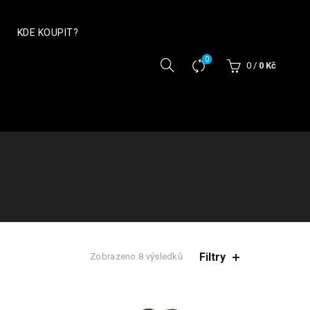
KDE KOUPIT?
0
0
/
0
Kč
Filtry
Zobrazeno 8 výsledků