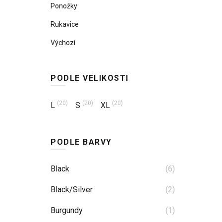
Ponožky
Rukavice
Výchozí
PODLE VELIKOSTI
(20)
(20)
(20)
L
S
XL
PODLE BARVY
Black
(6)
Black/Silver
(2)
Burgundy
(1)