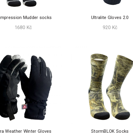
mpression Mudder socks
Ultralite Gloves 2.0
1680
Kč
920
Kč
tra Weather Winter Gloves
StormBLOK Socks