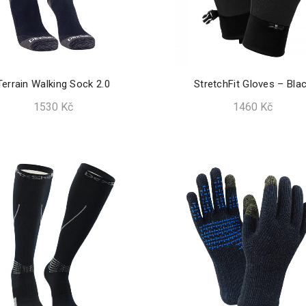
Terrain Walking Sock 2.0
StretchFit Gloves – Bla
1530
Kč
1460
Kč