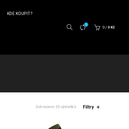
KDE KOUPIT?
0
0
/
0
Kč
Filtry
Seřazeno
Zobrazeno 20 výsledků
podle
oblíbenosti