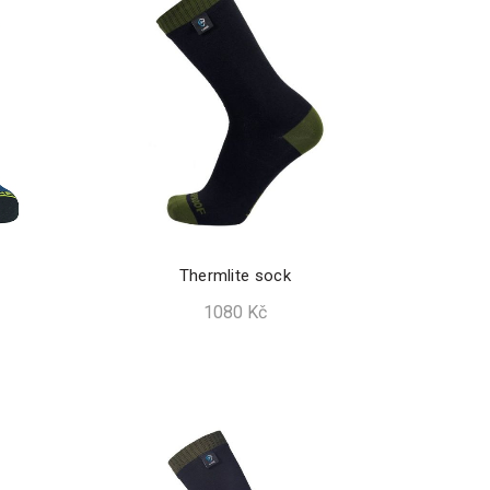
Thermlite sock
1080
Kč