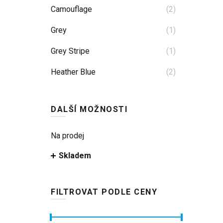
Camouflage
(2)
Grey
(1)
Grey Stripe
(1)
Heather Blue
(2)
Hi-vis Yellow
(2)
DALŠÍ MOŽNOSTI
Hi-vis Yellow Stripe
(1)
Jet Black Grey
(3)
Na prodej
Mallard Blue
Skladem
(1)
Navy/Lime
(1)
FILTROVAT PODLE CENY
Olive Green
(4)
Sea Green
(1)