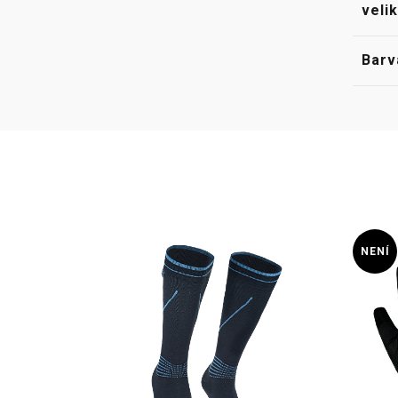
veli
Barv
NENÍ