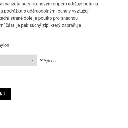
cká manžeta se silikonovým gripem udržuje botu na
á podrážka s oděruodolnými panely vyztužují
zadní straně dole je poutko pro snadnou
rní části je pak suchý zip, který zabraňuje
nylon
Vyčistit
žství
ÍKU