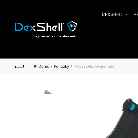
DEXSHELL
P
Domů
Ponožky
Heavy Duty Overshoes