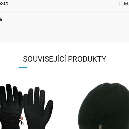
kost
L
,
M
a
SOUVISEJÍCÍ PRODUKTY