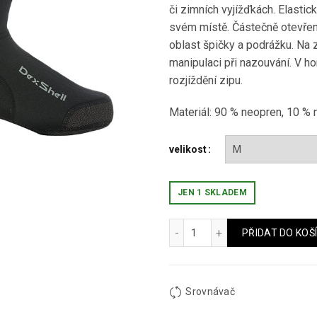
či zimních vyjížďkách. Elasti
svém místě. Částečně otevřen
oblast špičky a podrážku. Na 
manipulaci při nazouvání. V ho
rozjíždění zipu.
Materiál: 90 % neopren, 10 % 
velikost
JEN 1 SKLADEM
Heavy Duty Overshoes mno
PŘIDAT DO KOŠ
Srovnávač