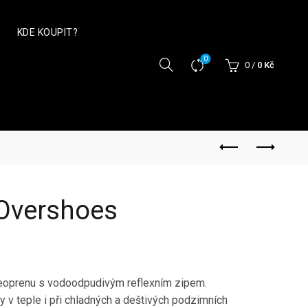
KDE KOUPIT?
0
0
/
0
Kč
Overshoes
neoprenu s vodoodpudivým reflexním zipem.
ohy v teple i při chladných a deštivých podzimních