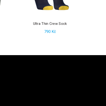
Ultra Thin Crew Sock
S
790
Kč