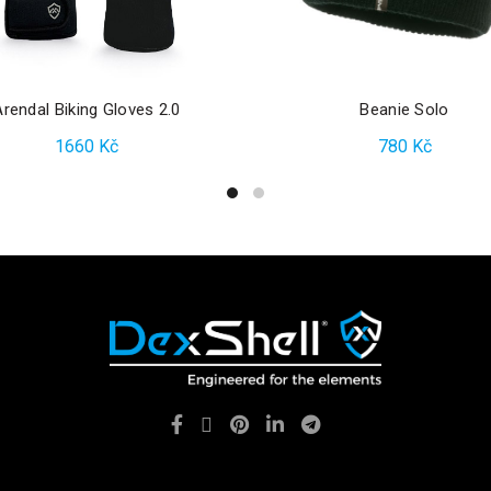
Arendal Biking Gloves 2.0
Beanie Solo
1660
Kč
780
Kč