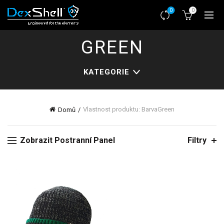
0
0
GREEN
KATEGORIE
Vlastnost produktu: Barva
Green
Domů
Zobrazit Postranní Panel
Filtry