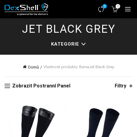
0
0
JET BLACK GREY
KATEGORIE
Vlastnost produktu: Barva
Jet Black Grey
Domů
Zobrazit Postranní Panel
Filtry