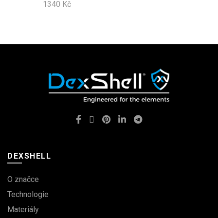
1340
Kč
variant.
Možnosti
lze
vybrat
na
stránce
produktu
DEXSHELL
O značce
Technologie
Materiály