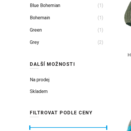
Blue Bohemian
(1)
Bohemain
(1)
Green
(1)
Grey
(2)
Heather Grey
(1)
H
DALŠÍ MOŽNOSTI
Malibu Blue
(1)
Marled Blue
(1)
Na prodej
Navy Blue
Skladem
(1)
Olive Green
(1)
FILTROVAT PODLE CENY
Orange
(1)
Pea Green
(1)