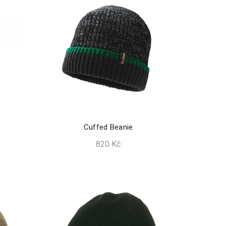
nejvyšší
Cuffed Beanie
820
Kč