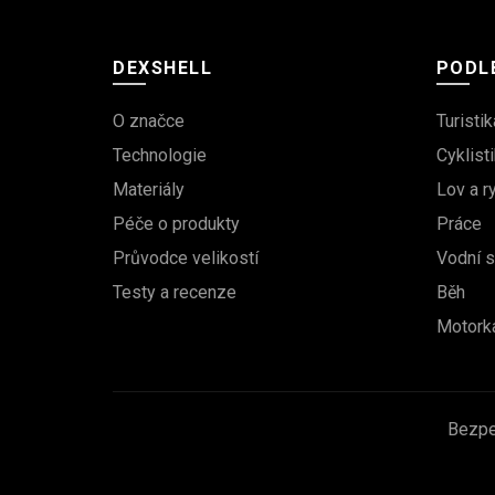
DEXSHELL
PODLE
O značce
Turistik
Technologie
Cyklisti
Materiály
Lov a r
Péče o produkty
Práce
Průvodce velikostí
Vodní s
Testy a recenze
Běh
Motork
Bezpe