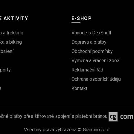
 AKTIVITY
E-SHOP
a a trekking
Vánoce s DexShell
ka a biking
Doprava a platby
ybaření
Obchodní podmínky
Výměna a vrácení zboží
porty
Reklamační řád
Ochrana osobních údajů
a
Kontakt
čné platby přes šifrované spojení s platební bránou
Všechny práva vyhrazena © Gramino s.r.o.