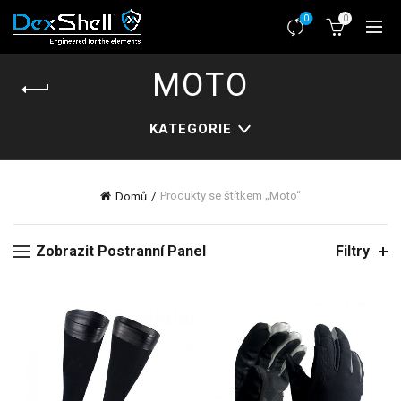
0
0
MOTO
KATEGORIE
Produkty se štítkem „Moto“
Domů
Zobrazit Postranní Panel
Filtry