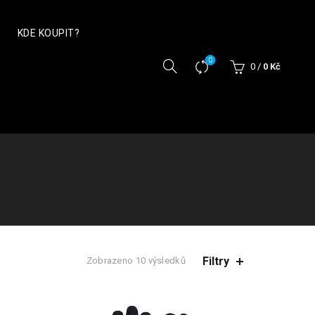
KDE KOUPIT?
0
0
/
0
Kč
Filtry
Seřazeno
Zobrazeno 10 výsledků
od
nejnovějších